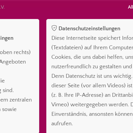
.V.
Al
Datenschutzeinstellungen
lingen
Diese Internetseite speichert Inf
(Textdateien) auf Ihrem Compute
oben rechts)
Cookies, die uns dabei helfen, uns
n Angeboten
nutzerfreundlich zu gestalten und
Denn Datenschutz ist uns wichtig.
ie
dieser Seite (vor allem Videos) is
 sind.
(z. B. Ihre IP-Adresse) an Drittanb
nem zentralen
Vimeo) weitergegeben werden. Da
n sowie
Einverständnis, ansonsten können 
aufrufen.