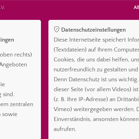
.V.
Al
Datenschutzeinstellungen
lingen
Diese Internetseite speichert Inf
(Textdateien) auf Ihrem Compute
oben rechts)
Cookies, die uns dabei helfen, uns
n Angeboten
nutzerfreundlich zu gestalten und
Denn Datenschutz ist uns wichtig.
ie
dieser Seite (vor allem Videos) is
 sind.
(z. B. Ihre IP-Adresse) an Drittanb
nem zentralen
Vimeo) weitergegeben werden. Da
n sowie
Einverständnis, ansonsten können 
aufrufen.