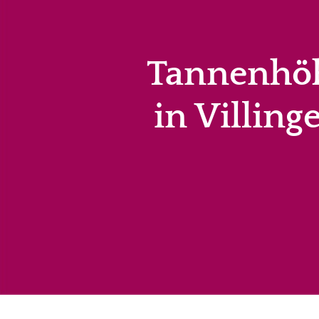
Tannenhö
in Villing