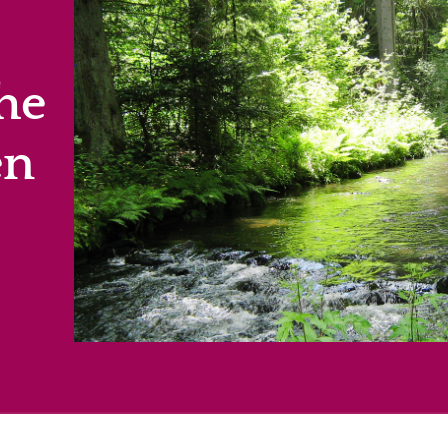
he
en