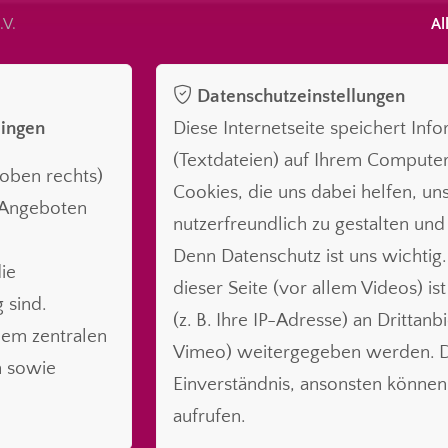
.V.
Al
Datenschutzeinstellungen
lingen
Diese Internetseite speichert Inf
(Textdateien) auf Ihrem Compute
oben rechts)
Cookies, die uns dabei helfen, uns
n Angeboten
nutzerfreundlich zu gestalten und
Denn Datenschutz ist uns wichtig.
ie
dieser Seite (vor allem Videos) is
 sind.
(z. B. Ihre IP-Adresse) an Drittanb
nem zentralen
Vimeo) weitergegeben werden. Da
n sowie
Einverständnis, ansonsten können 
aufrufen.